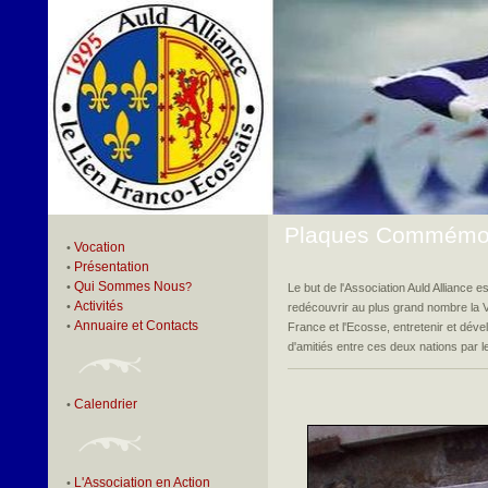
Plaques Commémor
Vocation
•
Présentation
•
Qui Sommes Nous
•
?
Le but de l'Association Auld Alliance e
Activités
•
redécouvrir au plus grand nombre la Vie
Annuaire et Contacts
•
France et l'Ecosse, entretenir et dével
d'amitiés entre ces deux nations par le 
Calendrier
•
L'Association en Action
•