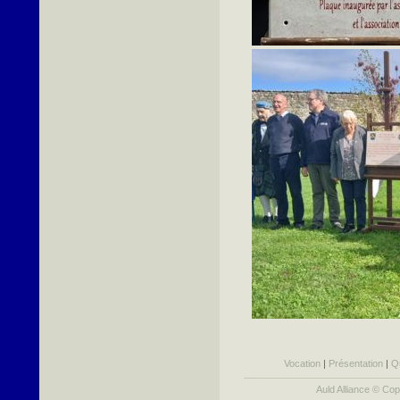
Vocation
|
Présentation
|
Q
Auld Alliance © Cop